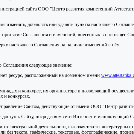
нистрацией сайта ООО "Центр развития компетенций Аттестатик
ремя изменять, добавлять или удалять пункты настоящего Соглаш
т принятие Соглашения и изменений, внесенных в настоящее Со
верку настоящего Соглашения на наличие изменений в нём.
о Соглашения следующее значение:
ернет-ресурс, расположенный на доменном имени
www.attestatika-
мпиадах и конкурсе, их организаторе и позволяющий осуществит
х и конкурсах.
 управление Сайтом, действующие от имени ООО "Центр развити
ее доступ к Сайту, посредством сети Интернет и использующий С
ты интеллектуальной деятельности, включая тексты литературных 
и без текста, графические, текстовые, фотографические, произ