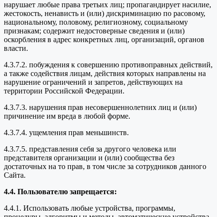
нарушает любые права третьих лиц; пропагандирует насилие,
жестокость, ненависть и (или) дискриминацию по расовому,
национальному, половому, религиозному, социальному
признакам; содержит недостоверные сведения и (или)
оскорбления в адрес конкретных лиц, организаций, органов
власти.
4.3.7.2. побуждения к совершению противоправных действий,
а также содействия лицам, действия которых направлены на
нарушение ограничений и запретов, действующих на
территории Российской Федерации.
4.3.7.3. нарушения прав несовершеннолетних лиц и (или)
причинение им вреда в любой форме.
4.3.7.4. ущемления прав меньшинств.
4.3.7.5. представления себя за другого человека или
представителя организации и (или) сообщества без
достаточных на то прав, в том числе за сотрудников данного
Сайта.
4.4. Пользователю запрещается:
4.4.1. Использовать любые устройства, программы,
процедуры, алгоритмы и методы, автоматические устройства