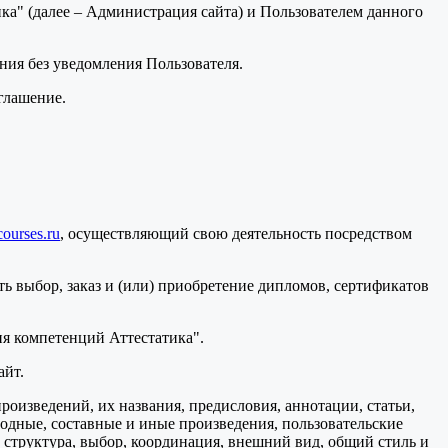
а" (далее – Администрация сайта) и Пользователем данного
ения без уведомления Пользователя.
глашение.
courses.ru
, осуществляющий свою деятельность посредством
ь выбор, заказ и (или) приобретение дипломов, сертификатов
я компетенций Аттестатика".
айт.
произведений, их названия, предисловия, аннотации, статьи,
водные, составные и иные произведения, пользовательские
 структура, выбор, координация, внешний вид, общий стиль и