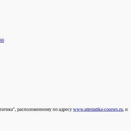
80
статика", расположенному по адресу
www.attestatika-courses.ru
, и