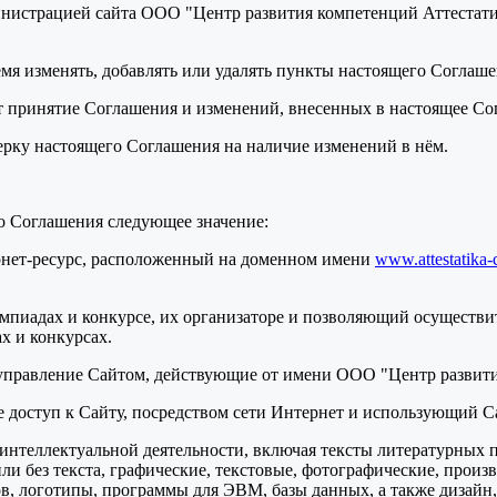
нистрацией сайта ООО "Центр развития компетенций Аттестатик
ремя изменять, добавлять или удалять пункты настоящего Соглаш
т принятие Соглашения и изменений, внесенных в настоящее Со
верку настоящего Соглашения на наличие изменений в нём.
о Соглашения следующее значение:
ернет-ресурс, расположенный на доменном имени
www.attestatika-
мпиадах и конкурсе, их организаторе и позволяющий осуществит
х и конкурсах.
 управление Сайтом, действующие от имени ООО "Центр развити
ее доступ к Сайту, посредством сети Интернет и использующий С
ты интеллектуальной деятельности, включая тексты литературных 
и без текста, графические, текстовые, фотографические, произ
в, логотипы, программы для ЭВМ, базы данных, а также дизайн,