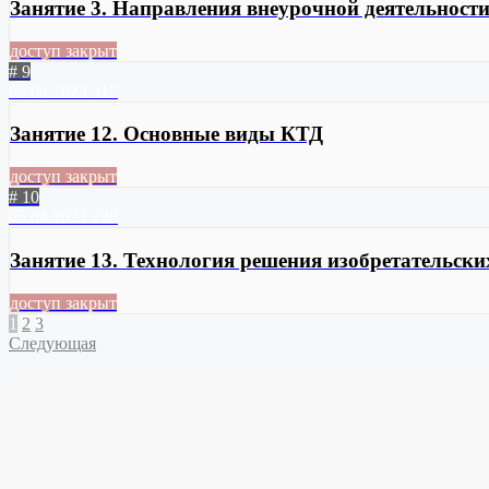
Занятие 3. Направления внеурочной деятельност
доступ закрыт
# 9
05.04.2023
317
Занятие 12. Основные виды КТД
доступ закрыт
# 10
05.04.2023
238
Занятие 13. Технология решения изобретательски
доступ закрыт
1
2
3
Следующая