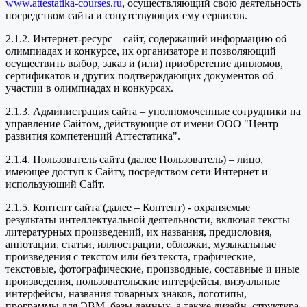
www.attestatika-courses.ru
, осуществляющий свою деятельность
посредством сайта и сопутствующих ему сервисов.
2.1.2. Интернет-ресурс – сайт, содержащий информацию об
олимпиадах и конкурсе, их организаторе и позволяющий
осуществить выбор, заказ и (или) приобретение дипломов,
сертификатов и других подтверждающих документов об
участии в олимпиадах и конкурсах.
2.1.3. Администрация сайта – уполномоченные сотрудники на
управление Сайтом, действующие от имени ООО "Центр
развития компетенций Аттестатика".
2.1.4. Пользователь сайта (далее Пользователь) – лицо,
имеющее доступ к Сайту, посредством сети Интернет и
использующий Сайт.
2.1.5. Контент сайта (далее – Контент) - охраняемые
результаты интеллектуальной деятельности, включая тексты
литературных произведений, их названия, предисловия,
аннотации, статьи, иллюстрации, обложки, музыкальные
произведения с текстом или без текста, графические,
текстовые, фотографические, производные, составные и иные
произведения, пользовательские интерфейсы, визуальные
интерфейсы, названия товарных знаков, логотипы,
программы для ЭВМ, базы данных, а также дизайн, структура,